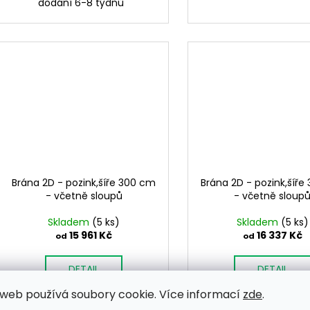
dodání 6-8 týdnů
Brána 2D - pozink,šíře 300 cm
Brána 2D - pozink,šíře
- včetně sloupů
- včetně sloup
Skladem
(5 ks)
Skladem
(5 ks)
15 961 Kč
16 337 Kč
od
od
DETAIL
DETAIL
web používá soubory cookie. Více informací
zde
.
Barva pozink
Barva pozink