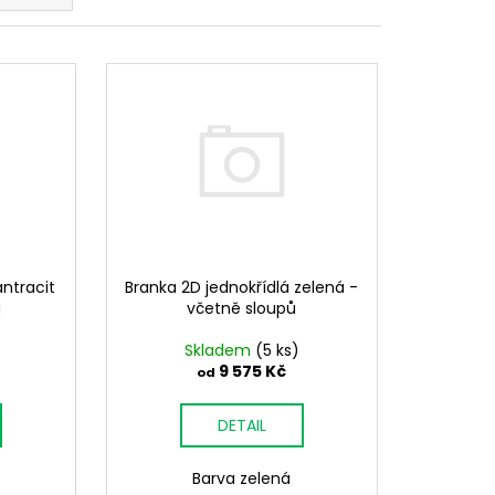
TOVÁ PVC PRO PANEL
Branka 2D jednokřídlá zelená -
antracit
včetně sloupů
ů
Skladem
(5 ks)
9 575 Kč
od
DETAIL
Barva zelená