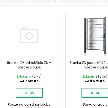
PŘÍCHYTKA 3D NA KONSTRUKCI
PŘÍCHYTKA PLO
z
BRANKY-NEREZ
2D - ČERNÁ
e
11 Kč
30 Kč
V
n
ý
í
p
p
i
r
s
o
p
d
r
u
o
k
d
Branka 2D jednokřídlá ZN -
Branka 2D jednokřídlá 
t
včetně sloupů
- včetně sloup
u
ů
k
Skladem
(5 ks)
Skladem
(5 ks)
t
7 512 Kč
9 575 Kč
od
od
ů
DETAIL
DETAIL
Pouze na objednání,doba
Barva antracit