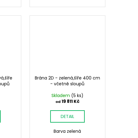
á,šíře
Brána 2D - zelená,šíře 400 cm
loupů
- včetně sloupů
Skladem
(5 ks)
19 811 Kč
od
DETAIL
Barva zelená