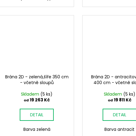
Brána 2D - zelená,šíře 350 cm
Brána 2D - antracitov
- včetně sloupů
400 cm - včetně s
Skladem
(5 ks)
Skladem
(5 ks)
19 263 Kč
19 811 Kč
od
od
DETAIL
DETAIL
Barva zelená
Barva antracit