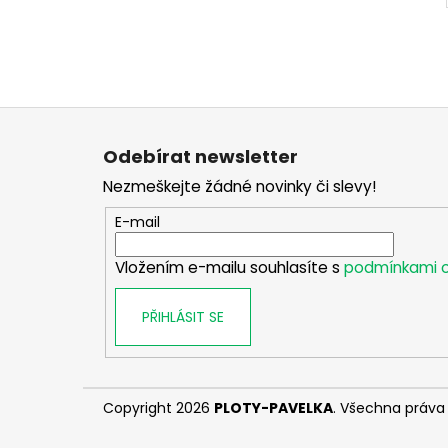
Z
á
Odebírat newsletter
p
Nezmeškejte žádné novinky či slevy!
a
t
E-mail
í
Vložením e-mailu souhlasíte s
podmínkami o
PŘIHLÁSIT SE
Copyright 2026
PLOTY-PAVELKA
. Všechna práva