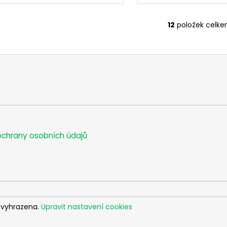
12
položek celk
O
v
l
á
d
a
c
í
p
r
chrany osobních údajů
v
k
y
v
ý
p
i
 vyhrazena.
Upravit nastavení cookies
s