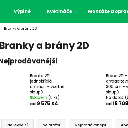
Výplně
Květináče
Montáže a opra
Branky a brány 2D
Co potřebujete najít?
Branky a brány 2D
HLEDAT
Nejprodávanější
Branka 2D
Brána 2D -
Doporučujeme
jednokřídlá
antracitová
antracit - včetně
300 cm - 
sloupů
sloupů
Skladem
(5 ks)
Na dotaz
(
9 575 Kč
18 708
od
od
Ř
a
Nejlevnější
Nejdražší
Nejprodávanější
Ab