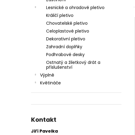
ŠROUB SAMOŘEZNÝ K PŘÍCHYTCE PRO
l
PANEL 2D
Lesnické a ohradové pletivo
5 Kč
Králičí pletivo
Chovatelské pletivo
Celoplastové pletivo
Dekorativní pletivo
Zahradní doplňky
Podhrabové desky
Ostnatý a žiletkový drát a
příslušenství
Výplně
Květináče
Kontakt
Jiří Pavelka