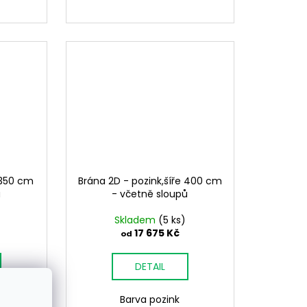
 350 cm
Brána 2D - pozink,šíře 400 cm
ů
- včetně sloupů
Skladem
(5 ks)
17 675 Kč
od
DETAIL
Barva pozink