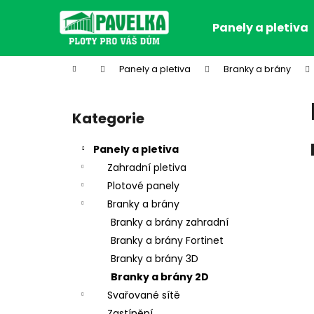
K
Přejít
na
o
Panely a pletiva
obsah
Zpět
Zpět
š
do
do
í
Domů
Panely a pletiva
Branky a brány
k
obchodu
obchodu
P
o
Kategorie
Přeskočit
s
kategorie
t
Panely a pletiva
r
Zahradní pletiva
a
Plotové panely
n
Branky a brány
n
Branky a brány zahradní
í
Branky a brány Fortinet
p
Branky a brány 3D
a
Branky a brány 2D
n
Svařované sítě
e
Zastínění