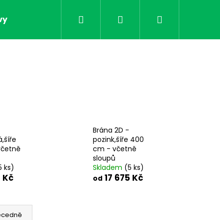
Hledat
Přihlášení
Nákupní
vy
Obchodní podmínky
Kontakt
Doprav
košík
Brána 2D -
,šíře
pozink,šíře 400
včetně
cm - včetně
sloupů
5 ks)
Skladem
(5 ks)
 Kč
17 675 Kč
od
Následující
ecedně