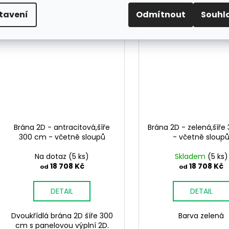
tavení
Odmítnout
Souhl
Brána 2D - antracitová,šíře
Brána 2D - zelená,šíř
300 cm - včetně sloupů
- včetně sloup
Na dotaz
(5 ks)
Skladem
(5 ks)
18 708 Kč
18 708 Kč
od
od
DETAIL
DETAIL
Dvoukřídlá brána 2D šíře 300
Barva zelená
cm s panelovou výplní 2D.