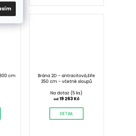
asím
e 300 cm
Brána 2D - antracitová,šíře
ů
350 cm - včetně sloupů
Na dotaz
(5 ks)
19 263 Kč
od
DETAIL