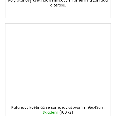
Polyratanový květináč s hliníkovým rámem na zahradu
a terasu.
Ratanový květináč se samozavlažováním 95x43cm
Skladem
(100 ks)