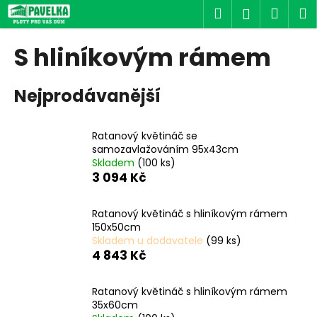
K
Přejít
Hledat
Náku
M
Přihlášen
na
o
obsah
Zpět
Zpět
košík
š
S hliníkovým rámem
í
C
k
Nejprodávanější
o
p
o
Ratanový květináč se
t
samozavlažováním 95x43cm
Skladem
(100 ks)
ř
3 094 Kč
e
b
Ratanový květináč s hliníkovým rámem
u
150x50cm
j
Skladem u dodavatele
(99 ks)
4 843 Kč
e
t
Ratanový květináč s hliníkovým rámem
e
35x60cm
n