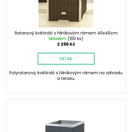
č
d
u
u
j
k
e
t
m
ů
e
Ratanový květináč s hliníkovým rámem 46x46cm
Skladem
(100 ks)
2 296 Kč
ŠROUB
SAMOŘEZNÝ
DETAIL
K
PŘÍCHYTCE
PRO
Polyratanový květináč s hliníkovým rámem na zahradu
PANEL
a terasu.
3D
5
Kč