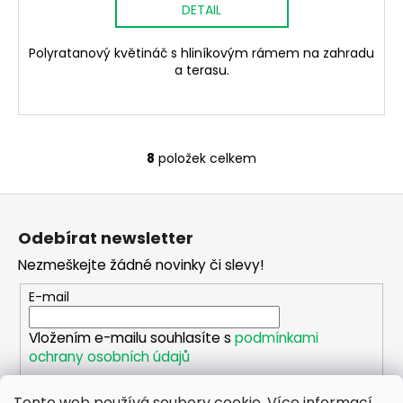
DETAIL
Polyratanový květináč s hliníkovým rámem na zahradu
a terasu.
8
položek celkem
O
v
Z
l
á
á
Odebírat newsletter
d
p
a
Nezmeškejte žádné novinky či slevy!
a
c
t
E-mail
í
í
p
Vložením e-mailu souhlasíte s
podmínkami
r
ochrany osobních údajů
v
k
Tento web používá soubory cookie. Více informací
PŘIHLÁSIT SE