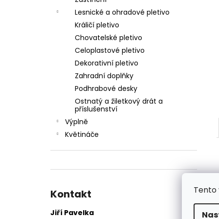
ŠROUB SAMOŘEZNÝ K PŘÍCHYTCE PRO
l
PANEL 2D
Lesnické a ohradové pletivo
5 Kč
Králičí pletivo
Chovatelské pletivo
Celoplastové pletivo
Dekorativní pletivo
Zahradní doplňky
Podhrabové desky
Ostnatý a žiletkový drát a
příslušenství
Výplně
Květináče
Tento 
Kontakt
Jiří Pavelka
Nas