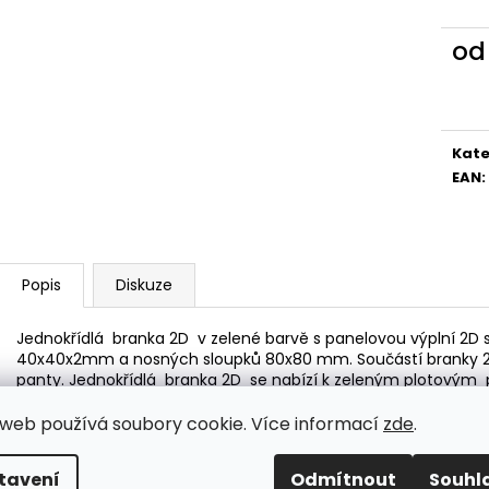
PŘÍCHYTKA 3D NA KONSTRUKCI
PŘÍCHYTKA PLO
BRANKY-NEREZ
2D - ČERNÁ
o
11 Kč
30 Kč
Měr
cena
Kate
EAN
:
Popis
Diskuze
Jednokřídlá branka 2D v zelené barvě s panelovou výplní 2D 
40x40x2mm a nosných sloupků 80x80 mm. Součástí branky 2D je
panty. Jednokřídlá branka 2D se nabízí k zeleným plotový
web používá soubory cookie. Více informací
zde
.
tavení
Odmítnout
Souhl