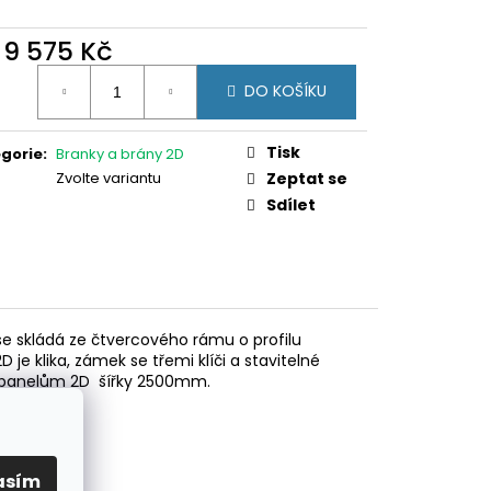
TOVÁ PVC PRO PANEL
d
9 575 Kč
ná
DO KOŠÍKU
:
Tisk
gorie
:
Branky a brány 2D
Zvolte variantu
Zeptat se
Sdílet
se skládá ze čtvercového rámu o profilu
 klika, zámek se třemi klíči a stavitelné
m panelům 2D šířky 2500mm.
asím