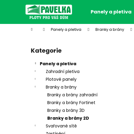
K
Přejít
na
o
Panely a pletiva
obsah
Zpět
Zpět
š
do
do
í
Domů
Panely a pletiva
Branky a brány
k
obchodu
obchodu
P
o
Kategorie
Přeskočit
s
kategorie
t
Panely a pletiva
r
Zahradní pletiva
a
Plotové panely
n
Branky a brány
n
Branky a brány zahradní
í
Branky a brány Fortinet
p
Branky a brány 3D
a
Branky a brány 2D
n
Svařované sítě
e
Zastínění