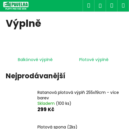
K
Přejít
Hledat
Náku
M
Přihlášen
na
o
obsah
Zpět
Zpět
košík
š
Výplně
í
C
k
o
p
o
Balkónové výplně
Plotové výplně
t
ř
Nejprodávanější
e
b
u
Ratanová plotová výplň 255x19cm - více
j
barev
Skladem
(100 ks)
e
299 Kč
t
e
Plotová spona (2ks)
n