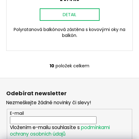
DETAIL
Polyratanová balkónová zástěna s kovovými oky na
balkón.
10
položek celkem
O
v
Z
l
á
á
Odebírat newsletter
d
p
a
Nezmeškejte žádné novinky či slevy!
a
c
t
E-mail
í
í
p
Vložením e-mailu souhlasíte s
podmínkami
r
ochrany osobních údajů
v