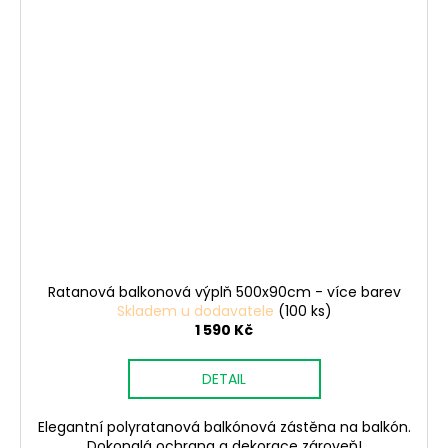
Ratanová balkonová výplň 500x90cm - více barev
Skladem u dodavatele
(100 ks)
1 590 Kč
DETAIL
Elegantní polyratanová balkónová zástěna na balkón.
Dokonalá ochrana a dekorace zároveň!