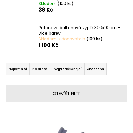
Skladem
(100 ks)
a
38 Kč
j
í
Ratanová balkonová výplň 300x90cm -
t
více barev
?
Skladem u dodavatele
(100 ks)
1 100 Kč
Ř
a
HLEDAT
Nejlevnější
Nejdražší
Nejprodávanější
Abecedně
z
e
n
D
OTEVŘÍT FILTR
í
o
p
p
V
o
r
ý
r
o
p
u
d