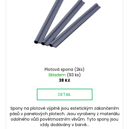
i
č
u
u
s
k
j
p
e
t
r
m
ů
o
e
d
u
PŘÍCHYTKA
k
3D
NA
t
KONSTRUKCI
ů
BRANKY-
Plotová spona (2ks)
NEREZ
Skladem
(93 ks)
38 Kč
11
Kč
DETAIL
Spony na plotové výplně jsou estetickým zakončením
pásů v panelových plotech. Jsou vyrobeny z materiálu
odolného vůči povětrnostním vlivům. Tyto spony jsou
vždy dodávány v barvě...