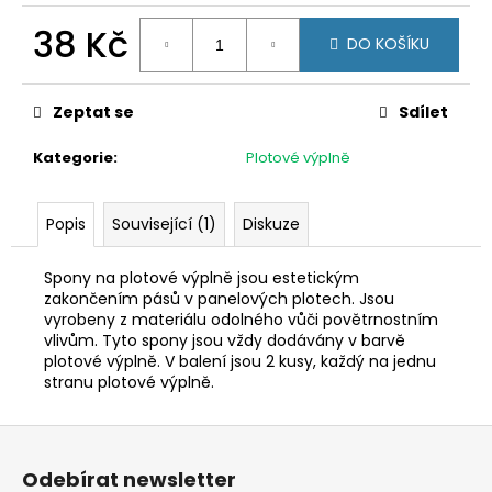
č
u
38 Kč
DO KOŠÍKU
j
Měrná
e
cena:
m
Zeptat se
Sdílet
e
Kategorie
:
Plotové výplně
PŘÍCHYTKA
3D
Popis
Související (1)
Diskuze
NA
KONSTRUKCI
BRANKY-
Spony na plotové výplně jsou estetickým
NEREZ
zakončením pásů v panelových plotech. Jsou
11
vyrobeny z materiálu odolného vůči povětrnostním
Kč
vlivům. Tyto spony jsou vždy dodávány v barvě
plotové výplně. V balení jsou 2 kusy, každý na jednu
stranu plotové výplně.
Z
á
Odebírat newsletter