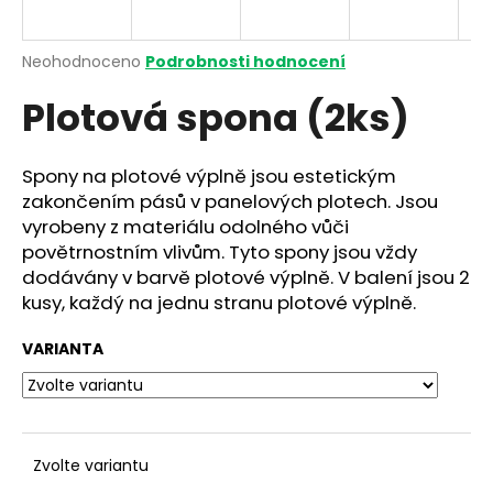
a
j
Průměrné
Neohodnoceno
Podrobnosti hodnocení
í
hodnocení
Plotová spona (2ks)
produktu
t
je
?
0,0
z
Spony na plotové výplně jsou estetickým
5
zakončením pásů v panelových plotech. Jsou
hvězdiček.
vyrobeny z materiálu odolného vůči
povětrnostním vlivům. Tyto spony jsou vždy
HLEDAT
dodávány v barvě plotové výplně. V balení jsou 2
kusy, každý na jednu stranu plotové výplně.
D
VARIANTA
o
p
o
r
Zvolte variantu
u