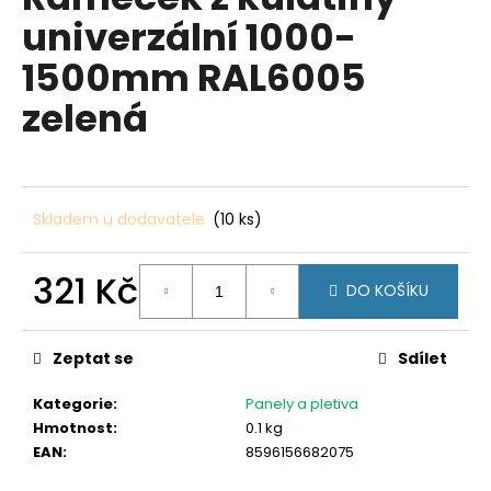
je
a
univerzální 1000-
0,0
z
j
1500mm RAL6005
5
í
hvězdiček.
zelená
t
?
Skladem u dodavatele
(10 ks)
HLEDAT
321 Kč
DO KOŠÍKU
Měrná
cena:
D
Zeptat se
Sdílet
o
p
Kategorie
:
Panely a pletiva
o
Hmotnost
:
0.1 kg
r
EAN
:
8596156682075
u