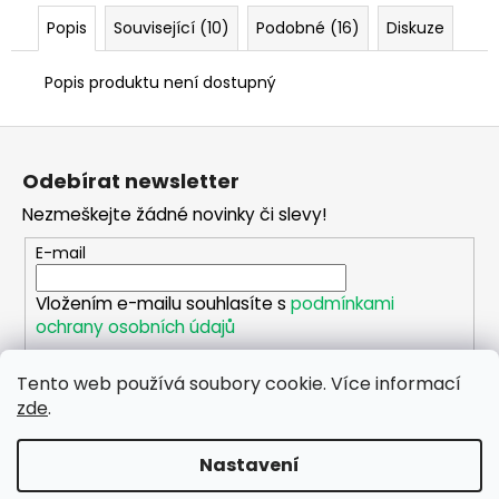
č
u
Popis
Související (10)
Podobné (16)
Diskuze
j
e
Popis produktu není dostupný
m
e
Z
á
Odebírat newsletter
PLOTOVÝ
p
PANEL
Nezmeškejte žádné novinky či slevy!
a
2D
POZINKOVANÝ
t
E-mail
625
í
Kč
Vložením e-mailu souhlasíte s
podmínkami
ochrany osobních údajů
Tento web používá soubory cookie. Více informací
PŘIHLÁSIT SE
zde
.
Nastavení
Vytvořil Shoptet