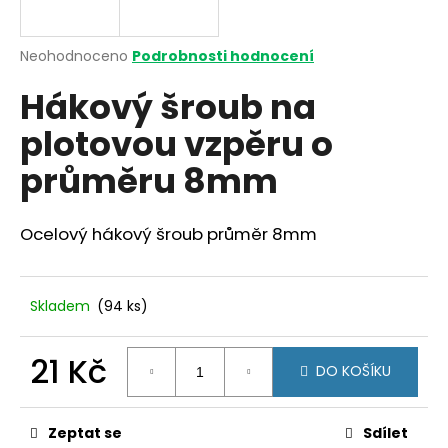
a
j
Průměrné
Neohodnoceno
Podrobnosti hodnocení
í
hodnocení
Hákový šroub na
produktu
t
je
?
plotovou vzpěru o
0,0
z
průměru 8mm
5
hvězdiček.
Ocelový hákový šroub průměr 8mm
HLEDAT
Skladem
(94 ks)
D
o
21 Kč
p
DO KOŠÍKU
o
Měrná
r
cena:
u
Zeptat se
Sdílet