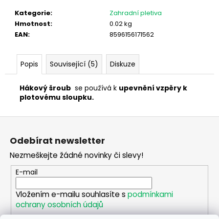
č
u
Kategorie
:
Zahradní pletiva
j
Hmotnost
:
0.02 kg
e
EAN
:
8596156171562
m
e
Popis
Související (5)
Diskuze
ŠROUB
Hákový šroub
se používá k
upevnění vzpěry k
SAMOŘEZNÝ
plotovému sloupku.
K
PŘÍCHYTCE
PRO
Z
PANEL
á
3D
Odebírat newsletter
p
5
Kč
Nezmeškejte žádné novinky či slevy!
a
t
E-mail
í
Vložením e-mailu souhlasíte s
podmínkami
ochrany osobních údajů