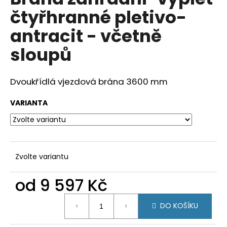
je
a
čtyřhranné pletivo-
0,0
z
j
antracit - včetně
5
í
hvězdiček.
sloupů
t
?
Dvoukřídlá vjezdová brána 3600 mm
VARIANTA
HLEDAT
Zvolte variantu
D
o
od
9 597 Kč
p
o
Měrná
r
DO KOŠÍKU
cena:
u