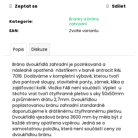
č
Zeptat se
Sdílet
u
j
Branky a brány
e
Kategorie
:
zahradní
m
EAN
:
Zvolte variantu
e
Popis
Diskuze
PLOTOVÝ
SLOUPEK
60X40MM
Brána dvoukřídlá zahradní je pozinkovaná a
PRO
následně opatřená nástřikem v barvě antracit RAL
PANEL
7016. Dodáváme v kompletní výbavě, kterou tvoří
2D
dva pantové sloupy, stavitelné panty, zámek, klika a
A
zajišťovací kolík. Vložka FAB není součástí. Výplet u
3D,ANTRACIT,BEZ
těchto vrat tvoří čtyřhranné pletivo s oky 50x50mm
DĚR
a průměrem drátu 2,7mm. Dvoukřídlou
229
poplastovanou bránu zahradní standardně
Kč
doporučujeme k drátěnému čtyřhrannému pletivu.
Dvoukřídlá vjezdová brána 3600 mm by měla být z
každé strany opatřena vzpěrou. Jedná se o
samostatnou položku, která není součástí ceny za
dvoukřídlou bránu.