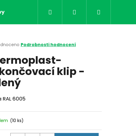
Hledat
Přihlášení
Nákupní
vy
Obchodní podmínky
Kontakt
Doprav
košík
rné
odnoceno
Podrobnosti hodnocení
cení
ermoplast-
ktu
končovací klip -
lený
ček.
a RAL 6005
Následující
adem
(10 ks)