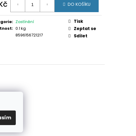
TOVÁ PVC PRO PANEL
 Kč
DO KOŠÍKU
ná
:
Tisk
gorie
:
Zastínění
tnost
:
0.1 kg
Zeptat se
8596156721217
Sdílet
asím