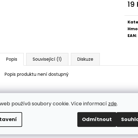
PŘÍCHYTKA 3D NA KONSTRUKCI
PŘÍCHYTKA PLO
19
BRANKY-NEREZ
2D - ČERNÁ
Měr
11 Kč
30 Kč
cena
Kate
Hmo
EAN
:
Popis
Související (1)
Diskuze
Popis produktu není dostupný
web používá soubory cookie. Více informací
zde
.
tavení
Odmítnout
Souhl