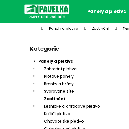
K
Přejít
na
o
Panely a pletiva
obsah
Zpět
Zpět
š
do
do
í
Domů
Panely a pletiva
Zastínění
The
k
obchodu
obchodu
P
o
Kategorie
Přeskočit
s
kategorie
t
Panely a pletiva
r
Zahradní pletiva
a
Plotové panely
n
Branky a brány
n
Svařované sítě
í
Zastínění
p
Lesnické a ohradové pletivo
a
Králičí pletivo
n
Chovatelské pletivo
e
Celoplastové pletivo