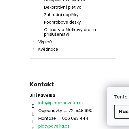
ŠROUB SAMOŘEZNÝ K PŘÍCHYTCE PRO
l
PANEL 2D
Dekorativní pletivo
5 Kč
Zahradní doplňky
Podhrabové desky
Ostnatý a žiletkový drát a
příslušenství
Výplně
Květináče
Kontakt
Jiří Pavelka
Tento 
info
@
ploty-pavelka.cz
Objednávky → 721 548 690
Nas
Montáže → 606 093 444
plotypavelka.cz