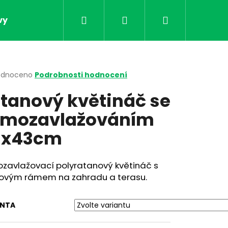
Hledat
Přihlášení
Nákupní
vy
Obchodní podmínky
Kontakt
Doprav
košík
rné
odnoceno
Podrobnosti hodnocení
cení
tanový květináč se
ktu
mozavlažováním
0x43cm
ček.
zavlažovací polyratanový květináč s
íkovým rámem na zahradu a terasu.
Následující
ANTA