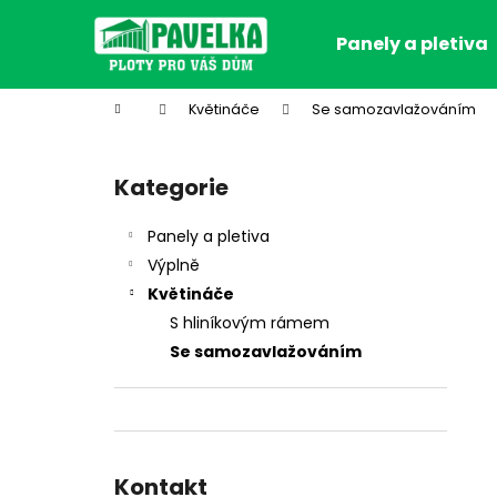
K
Přejít
na
o
Panely a pletiva
obsah
Zpět
Zpět
š
do
do
í
Domů
Květináče
Se samozavlažováním
k
obchodu
obchodu
P
o
Kategorie
Přeskočit
s
kategorie
t
Panely a pletiva
r
Výplně
a
Květináče
n
S hliníkovým rámem
n
Se samozavlažováním
í
p
a
n
e
Kontakt