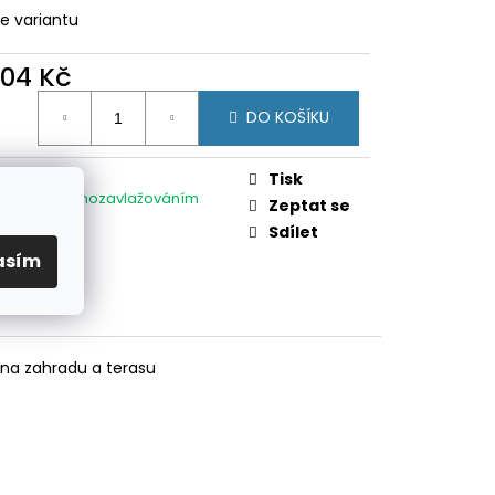
TOVÁ PVC PRO PANEL
te variantu
404 Kč
ná
DO KOŠÍKU
:
Tisk
Se
gorie
:
samozavlažováním
Zeptat se
Sdílet
asím
na zahradu a terasu