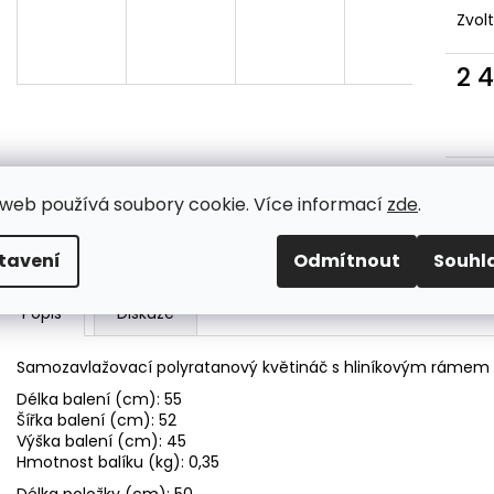
PŘÍCHYTKA 3D NA KONSTRUKCI
PŘÍCHYTKA PLO
Zvol
BRANKY-NEREZ
2D - ČERNÁ
11 Kč
30 Kč
2 
Měr
cena
Kate
web používá soubory cookie. Více informací
zde
.
tavení
Odmítnout
Souhl
Popis
Diskuze
Samozavlažovací polyratanový květináč s hliníkovým rámem 
Délka balení (cm): 55
Šířka balení (cm): 52
Výška balení (cm): 45
Hmotnost balíku (kg): 0,35
Délka položky (cm): 50