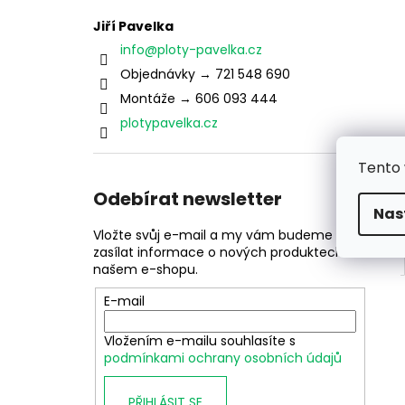
ŠROUB SAMOŘEZNÝ K PŘÍCHYTCE PRO
l
PANEL 2D
Jiří Pavelka
5 Kč
info
@
ploty-pavelka.cz
Objednávky → 721 548 690
Montáže → 606 093 444
plotypavelka.cz
Tento 
Odebírat newsletter
Nas
Vložte svůj e-mail a my vám budeme
zasílat informace o nových produktech na
našem e-shopu.
E-mail
Vložením e-mailu souhlasíte s
podmínkami ochrany osobních údajů
PŘIHLÁSIT SE