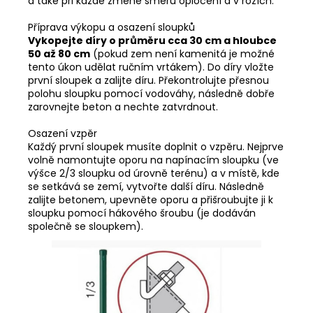
a také při každé změně směru oplocení a v rozích.
Příprava výkopu a osazení sloupků
Vykopejte díry o průměru cca 30 cm a hloubce
50 až 80 cm
(pokud zem není kamenitá je možné
tento úkon udělat ručním vrtákem). Do díry vložte
první sloupek a zalijte díru. Překontrolujte přesnou
polohu sloupku pomocí vodováhy, následně dobře
zarovnejte beton a nechte zatvrdnout.
Osazení vzpěr
Každý první sloupek musíte doplnit o vzpěru. Nejprve
volně namontujte oporu na napínacím sloupku (ve
výšce 2/3 sloupku od úrovně terénu) a v místě, kde
se setkává se zemí, vytvořte další díru. Následně
zalijte betonem, upevněte oporu a přišroubujte ji k
sloupku pomocí hákového šroubu (je dodáván
společně se sloupkem).