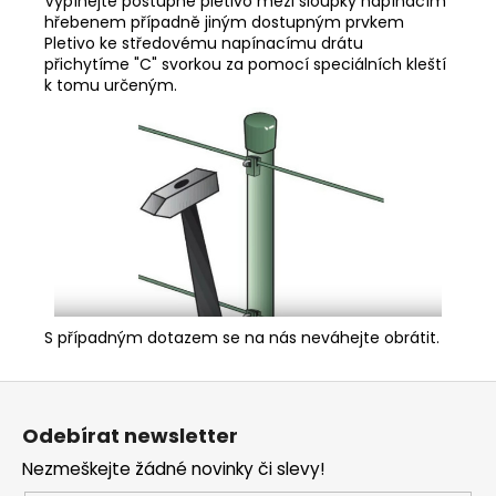
Vypínejte postupně pletivo mezi sloupky napínacím
hřebenem případně jiným dostupným prvkem
Pletivo ke středovému napínacímu drátu
přichytíme "C" svorkou za pomocí speciálních kleští
k tomu určeným.
S případným dotazem se na nás neváhejte obrátit.
Z
á
Odebírat newsletter
p
Nezmeškejte žádné novinky či slevy!
a