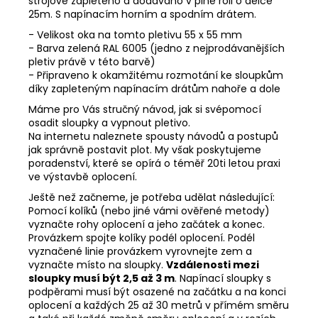
strojově zapleteno a dodáváno v plné roli o délce
25m. S napínacím horním a spodním drátem.
- Velikost oka na tomto pletivu 55 x 55 mm
- Barva zelená RAL 6005 (jedno z nejprodávanějších
pletiv právě v této barvě)
- Připraveno k okamžitému rozmotání ke sloupkům
díky zapleteným napínacím drátům nahoře a dole
Máme pro Vás stručný návod, jak si svépomocí
osadit sloupky a vypnout pletivo.
Na internetu naleznete spousty návodů a postupů
jak správně postavit plot. My však poskytujeme
poradenství, které se opírá o téměř 20ti letou praxi
ve výstavbě oplocení.
Ještě než začneme, je potřeba udělat následující:
Pomocí kolíků (nebo jiné vámi ověřené metody)
vyznačte rohy oplocení a jeho začátek a konec.
Provázkem spojte kolíky podél oplocení. Podél
vyznačené linie provázkem vyrovnejte zem a
vyznačte místo na sloupky.
Vzdálenosti mezi
sloupky musí být 2,5 až 3 m
. Napínací sloupky s
podpěrami musí být osazené na začátku a na konci
oplocení a každých 25 až 30 metrů v přímém směru