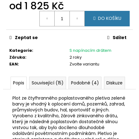
č
od
1 825 Kč
u
Měrná
j
DO KOŠÍKU
cena:
e
m
e
Zeptat se
Sdílet
Kategorie
:
S napínacím drátem
ŠROUB
Záruka
:
2 roky
SAMOŘEZNÝ
K
EAN
:
Zvolte variantu
PŘÍCHYTCE
PRO
PANEL
Popis
Související (15)
Podobné (4)
Diskuze
3D
5
Plot ze čtyřhranného poplastovaného pletiva zelené
Kč
barvy je vhodný k oplocení domů, pozemků, zahrad,
průmyslových budov, hal, sportovišť a jiných.
Vyrobeno z kvalitního, žárově zinkovaného drátu,
který je následně poplastován dostatečně silnou
vrstvou tak, aby bylo docíleno dlouhodobé
odolávání povětrnostním podmínkám. Pletivo je