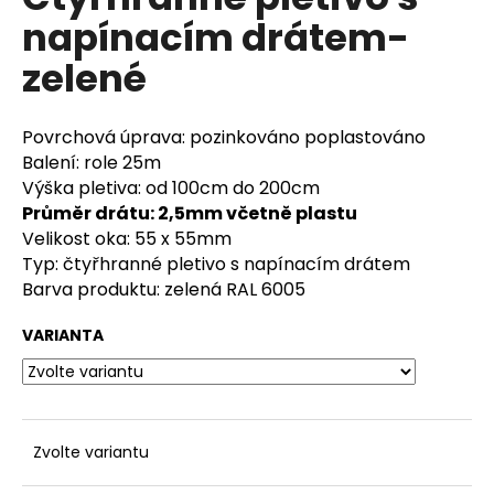
je
a
napínacím drátem-
3,5
z
j
zelené
5
í
hvězdiček.
t
Povrchová úprava: pozinkováno poplastováno
?
Balení: role 25m
Výška pletiva: od 100cm do 200cm
Průměr drátu: 2,5mm včetně plastu
Velikost oka: 55 x 55mm
HLEDAT
Typ: čtyřhranné pletivo s napínacím drátem
Barva produktu: zelená RAL 6005
VARIANTA
D
o
p
o
r
Zvolte variantu
u