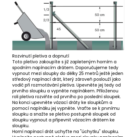
Rozvinutí pletiva a dopnutí
Toto pletivo zakoupíte s již zapleteným horním a
spodním napínacím drátem. Doporučujeme tedy
vypnout mezi sloupky do délky 25 metrů ještě jeden
středový napínací drát, který zároveň poslouží jako
vodič při rozmotávání pletiva. Upevněte jej tedy od
prvního sloupku a vypněte napínákem. Přiloženou
roli pletiva rozviňte od prvního po poslední sloupek.
Na konci upevněte vázací dráty ke sloupkům a
pomocí napínáku jej vypněte. Vraťte se k prvnímu
sloupku a snažte se pletivo postupně sloupek od
sloupku vypnout a připevnit vázacím drátem ke
sloupku.
Horní napínací drát uchyťte na "úchytku" sloupku.