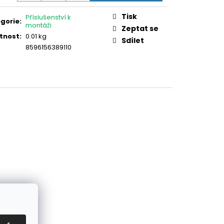
TOVÁ PVC PRO PANEL
:
Tisk
Příslušenství k
gorie
:
montáži
Zeptat se
tnost
:
0.01 kg
Sdílet
8596156389110