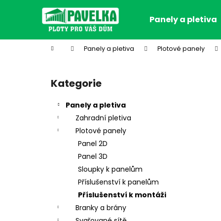
K
Přejít
na
o
Panely a pletiva
obsah
Zpět
Zpět
š
do
do
í
Domů
Panely a pletiva
Plotové panely
k
obchodu
obchodu
P
o
Kategorie
Přeskočit
s
kategorie
t
Panely a pletiva
r
Zahradní pletiva
a
Plotové panely
n
Panel 2D
n
Panel 3D
í
Sloupky k panelům
p
Příslušenství k panelům
a
Příslušenství k montáži
n
Branky a brány
e
Svařované sítě