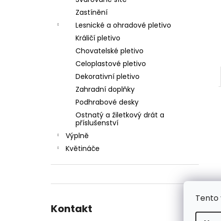
ŠROUB SAMOŘEZNÝ K PŘÍCHYTCE PRO
l
PANEL 2D
Zastínění
5 Kč
Lesnické a ohradové pletivo
Králičí pletivo
Chovatelské pletivo
Celoplastové pletivo
Dekorativní pletivo
Zahradní doplňky
Podhrabové desky
Ostnatý a žiletkový drát a
příslušenství
Výplně
Květináče
Tento 
Kontakt