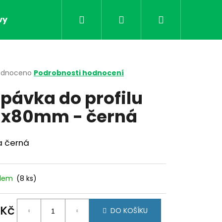
Hledat
Přihlášení
Nákupní
vy
Obchodní podmínky
Kontakt
Doprav
košík
rné
odnoceno
Podrobnosti hodnocení
cení
pávka do profilu
ktu
x80mm - černá
ček.
a černá
adem
(8 ks)
Následující
 Kč
DO KOŠÍKU
ná