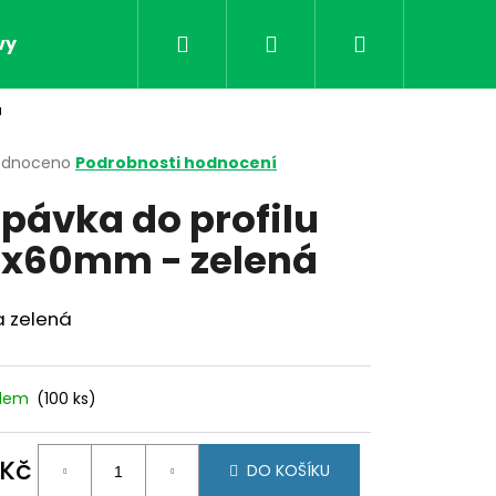
Hledat
Přihlášení
Nákupní
vy
Obchodní podmínky
Kontakt
Doprav
á
košík
rné
odnoceno
Podrobnosti hodnocení
cení
pávka do profilu
ktu
x60mm - zelená
ček.
a zelená
adem
(100 ks)
Následující
 Kč
DO KOŠÍKU
ná