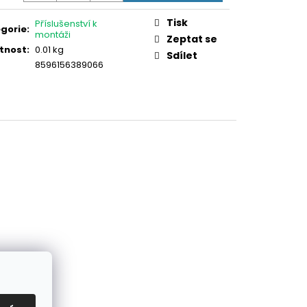
TOVÁ PVC PRO PANEL
:
Tisk
Příslušenství k
gorie
:
montáži
Zeptat se
tnost
:
0.01 kg
Sdílet
8596156389066