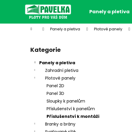
K
Přejít
na
o
Panely a pletiva
obsah
Zpět
Zpět
š
do
do
í
Domů
Panely a pletiva
Plotové panely
k
obchodu
obchodu
P
o
Kategorie
Přeskočit
s
kategorie
t
Panely a pletiva
r
Zahradní pletiva
a
Plotové panely
n
Panel 2D
n
Panel 3D
í
Sloupky k panelům
p
Příslušenství k panelům
a
Příslušenství k montáži
n
Branky a brány
e
Svařované sítě