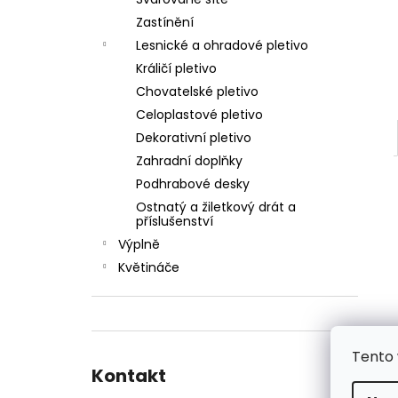
ŠROUB SAMOŘEZNÝ K PŘÍCHYTCE PRO
l
PANEL 2D
Zastínění
5 Kč
Lesnické a ohradové pletivo
Králičí pletivo
Chovatelské pletivo
Celoplastové pletivo
Dekorativní pletivo
Zahradní doplňky
Podhrabové desky
Ostnatý a žiletkový drát a
příslušenství
Výplně
Květináče
Tento 
Kontakt