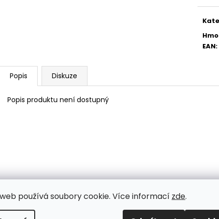
PŘÍCHYTKA 3D NA KONSTRUKCI
PŘÍCHYTKA PLO
cena
BRANKY-NEREZ
2D - ČERNÁ
Kate
11 Kč
30 Kč
Hmo
EAN
:
Popis
Diskuze
Popis produktu není dostupný
web používá soubory cookie. Více informací
zde
.