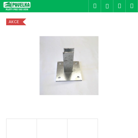
K
Přejít
Hledat
Náku
M
Přihlášen
na
o
obsah
Zpět
Zpět
košík
š
AKCE
í
C
k
o
p
o
t
ř
e
b
u
j
e
t
e
n