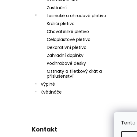
ŠROUB SAMOŘEZNÝ K PŘÍCHYTCE PRO
l
PANEL 2D
Zastínění
5 Kč
Lesnické a ohradové pletivo
Králičí pletivo
Chovatelské pletivo
Celoplastové pletivo
Dekorativní pletivo
Zahradní doplňky
Podhrabové desky
Ostnatý a žiletkový drát a
příslušenství
Výplně
Květináče
Tento 
Kontakt