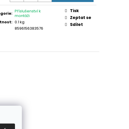
ná
TOVÁ PVC PRO PANEL
:
Tisk
Příslušenství k
gorie
:
montáži
Zeptat se
tnost
:
0.1 kg
Sdílet
8596156383576