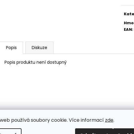
Měr
PŘÍCHYTKA 3D NA KONSTRUKCI
PŘÍCHYTKA PLO
cena
BRANKY-NEREZ
2D - ČERNÁ
Kate
11 Kč
30 Kč
Hmo
EAN
:
Popis
Diskuze
Popis produktu není dostupný
web používá soubory cookie. Více informací
zde
.