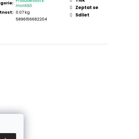
Příslušenství k
TOVÁ PVC PRO PANEL
gorie
:
montáži
Zeptat se
tnost
:
0.07 kg
Sdílet
5896156682204