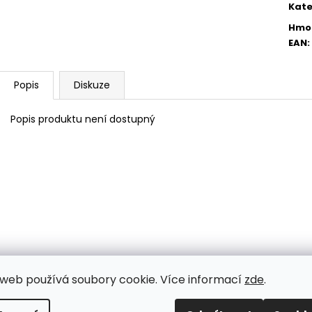
PŘÍCHYTKA 3D NA KONSTRUKCI
PŘÍCHYTKA PLO
Kate
BRANKY-NEREZ
2D - ČERNÁ
Hmo
11 Kč
30 Kč
EAN
:
Popis
Diskuze
Popis produktu není dostupný
web používá soubory cookie. Více informací
zde
.