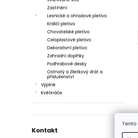
ŠROUB SAMOŘEZNÝ K PŘÍCHYTCE PRO
l
PANEL 2D
Zastínění
5 Kč
Lesnické a ohradové pletivo
Králičí pletivo
Chovatelské pletivo
Celoplastové pletivo
Dekorativní pletivo
Zahradní doplňky
Podhrabové desky
Ostnatý a žiletkový drát a
příslušenství
Výplně
Květináče
Tento 
Kontakt