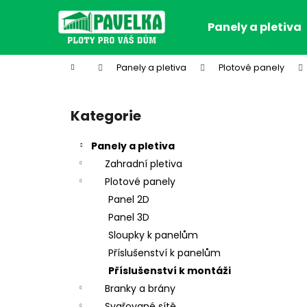
K
Přejít
na
o
Panely a pletiva
obsah
Zpět
Zpět
š
do
do
í
Domů
Panely a pletiva
Plotové panely
k
obchodu
obchodu
P
o
Kategorie
Přeskočit
s
kategorie
t
Panely a pletiva
r
Zahradní pletiva
a
Plotové panely
n
Panel 2D
n
Panel 3D
í
Sloupky k panelům
p
Příslušenství k panelům
a
Příslušenství k montáži
n
Branky a brány
e
Svařované sítě