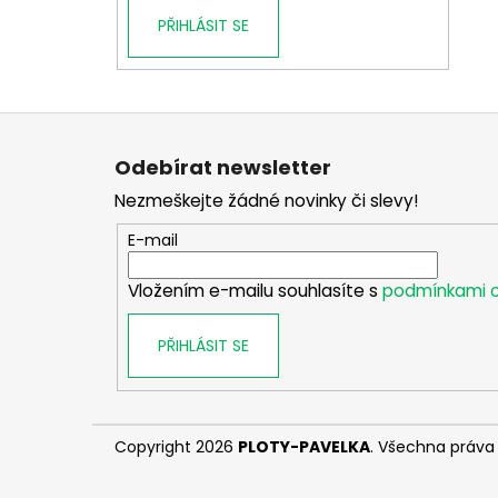
PŘIHLÁSIT SE
Z
á
Odebírat newsletter
p
Nezmeškejte žádné novinky či slevy!
a
t
E-mail
í
Vložením e-mailu souhlasíte s
podmínkami o
PŘIHLÁSIT SE
Copyright 2026
PLOTY-PAVELKA
. Všechna práva