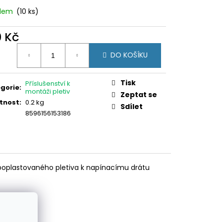
TOVÁ PVC PRO PANEL
adem
(10 ks)
0 Kč
ná
DO KOŠÍKU
:
Tisk
Příslušenství k
gorie
:
montáži pletiv
Zeptat se
tnost
:
0.2 kg
Sdílet
8596156153186
 poplastovaného pletiva k napínacímu drátu