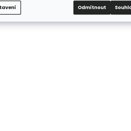
tavení
Odmítnout
Souhl