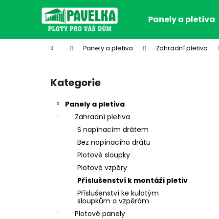
K
Přejít
na
o
Panely a pletiva
obsah
Zpět
Zpět
š
do
do
í
Domů
Panely a pletiva
Zahradní pletiva
k
obchodu
obchodu
P
o
Kategorie
Přeskočit
s
kategorie
t
Panely a pletiva
r
Zahradní pletiva
a
S napínacím drátem
n
Bez napínacího drátu
n
Plotové sloupky
í
Plotové vzpěry
p
Příslušenství k montáži pletiv
a
Příslušenství ke kulatým
n
sloupkům a vzpěrám
e
Plotové panely