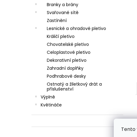
ŠROUB SAMOŘEZNÝ K PŘÍCHYTCE PRO
l
Branky a brány
PANEL 2D
Svařované sítě
5 Kč
Zastínění
Lesnické a ohradové pletivo
Králičí pletivo
Chovatelské pletivo
Celoplastové pletivo
Dekorativní pletivo
Zahradní doplňky
Podhrabové desky
Ostnatý a žiletkový drát a
příslušenství
Výplně
Květináče
Tento 