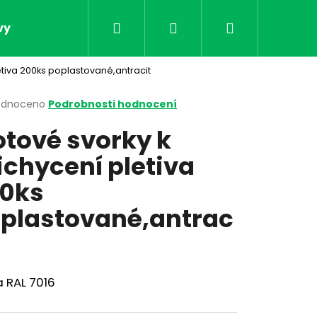
Hledat
Přihlášení
Nákupní
vy
Obchodní podmínky
Kontakt
Doprav
etiva 200ks poplastované,antracit
košík
rné
odnoceno
Podrobnosti hodnocení
cení
otové svorky k
ktu
ichycení pletiva
0ks
ček.
plastované,antrac
Následující
 RAL 7016