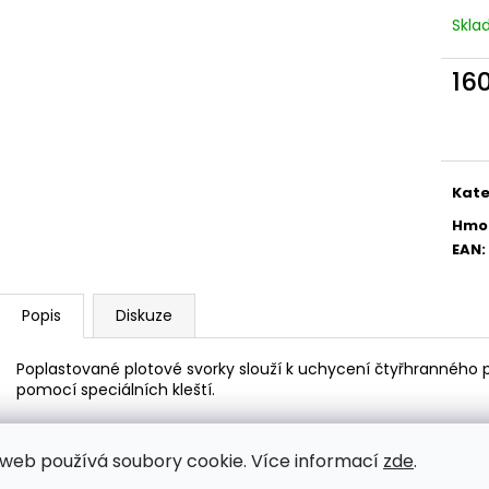
PŘÍCHYTKA 3D NA KONSTRUKCI
PŘÍCHYTKA PLO
BRANKY-NEREZ
2D - ČERNÁ
Skl
11 Kč
30 Kč
16
Měr
cena
Kate
Hmo
EAN
:
Popis
Diskuze
Poplastované plotové svorky slouží k uchycení čtyřhranného
pomocí speciálních kleští.
web používá soubory cookie. Více informací
zde
.