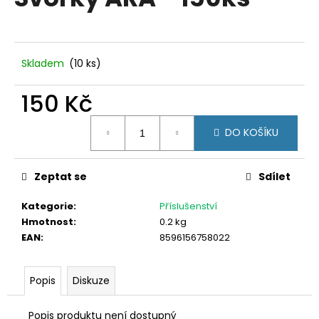
je
a
0,0
z
j
5
í
hvězdiček.
Skladem
(10 ks)
t
?
150 Kč
Měrná
DO KOŠÍKU
cena:
HLEDAT
Zeptat se
Sdílet
Kategorie
:
Příslušenství
Hmotnost
:
0.2 kg
D
EAN
:
8596156758022
o
p
o
Popis
Diskuze
r
u
Popis produktu není dostupný