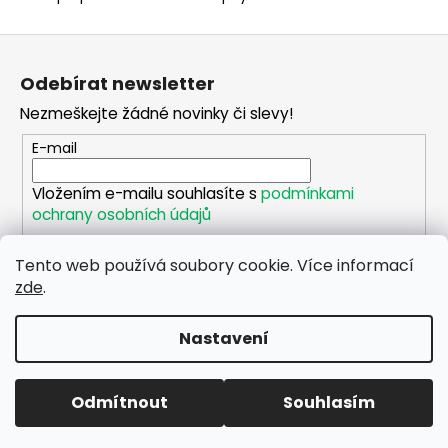
č
u
Z
j
e
á
Odebírat newsletter
m
p
e
Nezmeškejte žádné novinky či slevy!
a
t
E-mail
í
PLOTOVÝ
PANEL
Vložením e-mailu souhlasíte s
podmínkami
2D
ochrany osobních údajů
POZINKOVANÝ
625
Tento web používá soubory cookie. Více informací
PŘIHLÁSIT SE
Kč
zde
.
Nastavení
Vytvořil Shoptet
Copyright 2026
PLOTY-PAVELKA
. Všechna práva
Odmítnout
Souhlasím
vyhrazena.
Upravit nastavení cookies