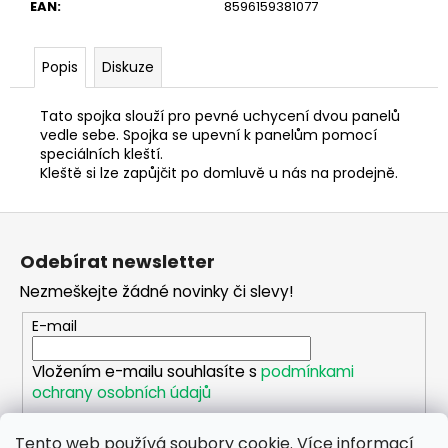
č
EAN
:
8596159381077
u
j
e
Popis
Diskuze
m
e
Tato spojka slouží pro pevné uchycení dvou panelů
vedle sebe. Spojka se upevní k panelům pomocí
speciálních kleští.
PŘÍCHYTKA
Kleště si lze zapůjčit po domluvě u nás na prodejně.
PLOTOVÁ
PVC
Z
PRO
PANEL
á
2D
Odebírat newsletter
p
-
ČERNÁ
Nezmeškejte žádné novinky či slevy!
a
30
t
E-mail
Kč
í
Vložením e-mailu souhlasíte s
podmínkami
ochrany osobních údajů
Tento web používá soubory cookie. Více informací
PŘIHLÁSIT SE