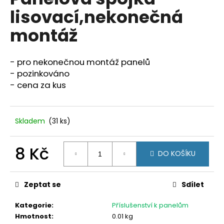
je
a
lisovací,nekonečná
0,0
z
j
montáž
5
í
hvězdiček.
t
- pro nekonečnou montáž panelů
?
- pozinkováno
- cena za kus
HLEDAT
Skladem
(31 ks)
8 Kč
DO KOŠÍKU
D
Měrná
o
cena:
p
Zeptat se
Sdílet
o
r
Kategorie
:
Příslušenství k panelům
u
Hmotnost
:
0.01 kg