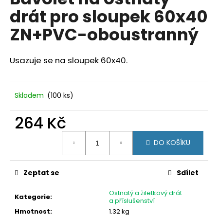
je
a
drát pro sloupek 60x40
0,0
z
j
ZN+PVC-oboustranný
5
í
hvězdiček.
t
Usazuje se na sloupek 60x40.
?
Skladem
(100 ks)
HLEDAT
264 Kč
Měrná
DO KOŠÍKU
cena:
D
o
Zeptat se
Sdílet
p
o
Ostnatý a žiletkový drát
r
Kategorie
:
a příslušenství
u
Hmotnost
:
1.32 kg