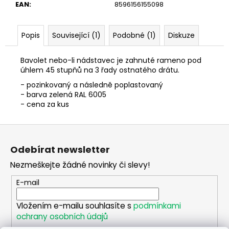
č
EAN
:
8596156155098
u
j
e
Popis
Související (1)
Podobné (1)
Diskuze
m
e
Bavolet nebo-li nádstavec je zahnuté rameno pod
úhlem 45 stupňů na 3 řady ostnatého drátu.
- pozinkovaný a následně poplastovaný
PŘÍCHYTKA
- barva zelená RAL 6005
NAPÍNACÍHO
- cena za kus
DRÁTU
SE
ŠROUBKEM
Z
-
ZELENÁ
á
Odebírat newsletter
9
p
Kč
Nezmeškejte žádné novinky či slevy!
a
t
E-mail
í
Vložením e-mailu souhlasíte s
podmínkami
ochrany osobních údajů